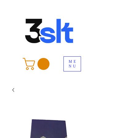
ME
NU