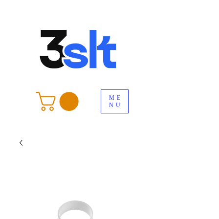
ME
NU