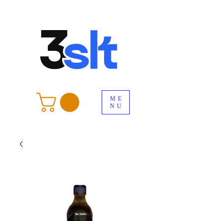
ME
NU