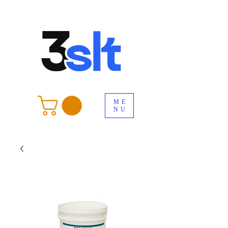
ME
NU