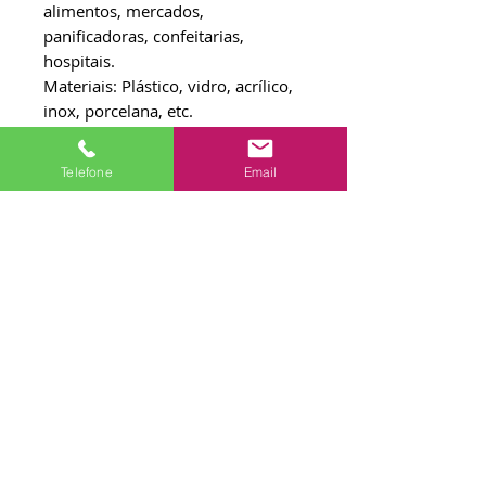
alimentos, mercados,
panificadoras, confeitarias,
hospitais.
Materiais: Plástico, vidro, acrílico,
inox, porcelana, etc.
COMO USAR: Com a colher
Telefone
Email
dosadora (aproximadamente 15g)
pegue o produto e coloque em 10
litros de água limpa e mexa até
total solubilização. Após, faça a
imersão total das hortifrutículas
na solução do produto para
desinfecção e sanitização. Deixe
agir por 30 segundos a 10
minutos e em seguida enxague
com água limpa.
Não utilize este produto para
tratamento de água para consumo
humano